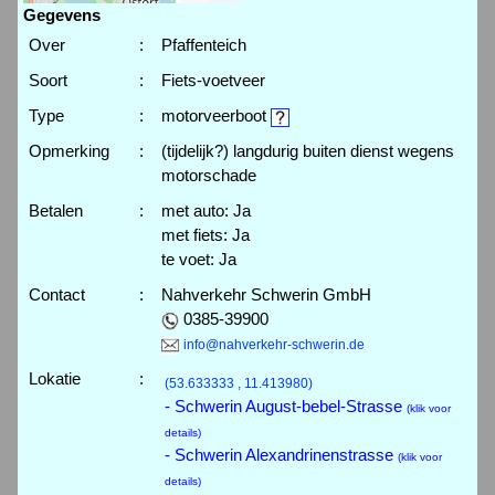
Gegevens
Over
:
Pfaffenteich
Soort
:
Fiets-voetveer
Type
:
motorveerboot
Opmerking
:
(tijdelijk?) langdurig buiten dienst wegens
motorschade
Betalen
:
met auto: Ja
met fiets: Ja
te voet: Ja
Contact
:
Nahverkehr Schwerin GmbH
0385-39900
info@nahverkehr-schwerin.de
Lokatie
:
(53.633333 , 11.413980)
- Schwerin August-bebel-Strasse
(klik voor
details)
- Schwerin Alexandrinenstrasse
(klik voor
details)