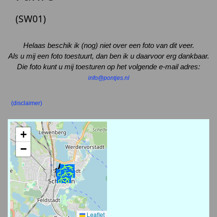
(SW01)
Helaas beschik ik (nog) niet over een foto van dit veer.
Als u mij een foto toestuurt, dan ben ik u daarvoor erg dankbaar.
Die foto kunt u mij toesturen op het volgende e-mail adres:
info@pontjes.nl
(disclaimer)
+
−
Leaflet