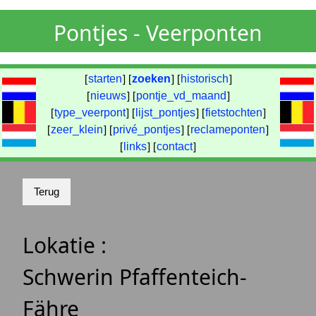
Pontjes - Veerponten
[
starten
] [
zoeken
] [
historisch
]
[
nieuws
] [
pontje_vd_maand
]
[
type_veerpont
] [
lijst_pontjes
] [
fietstochten
]
[
zeer_klein
] [
privé_pontjes
] [
reclameponten
]
[
links
] [
contact
]
Lokatie :
Schwerin Pfaffenteich-
Fähre