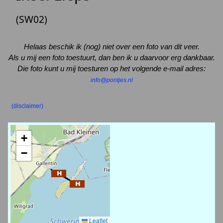
(SW02)
Helaas beschik ik (nog) niet over een foto van dit veer.
Als u mij een foto toestuurt, dan ben ik u daarvoor erg dankbaar.
Die foto kunt u mij toesturen op het volgende e-mail adres:
info@pontjes.nl
(disclaimer)
+
−
Leaflet