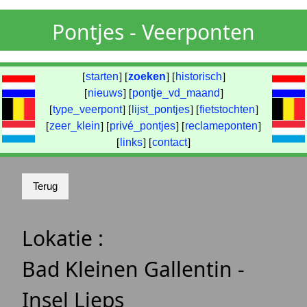
Pontjes - Veerponten
[
starten
] [
zoeken
] [
historisch
]
[
nieuws
] [
pontje_vd_maand
]
[
type_veerpont
] [
lijst_pontjes
] [
fietstochten
]
[
zeer_klein
] [
privé_pontjes
] [
reclameponten
]
[
links
] [
contact
]
Lokatie :
Bad Kleinen Gallentin -
Insel Lieps