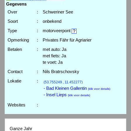
Gegevens
Over
:
Schweriner See
Soort
:
onbekend
Type
:
motorveerpont
Opmerking
:
Privates Fähr für Agriarier
Betalen
:
met auto: Ja
met fiets: Ja
te voet: Ja
Contact
:
Nils Bratrschovsky
Lokatie
:
(53.755249 , 11.452277)
- Bad Kleinen Gallentin
(klik voor details)
- Insel Lieps
(klik voor details)
Websites
:
Ganze Jahr