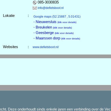
085-3030835
info@defietsboot.nl
Lokatie
:
Google maps
(52.15887 , 5.01431)
- Nieuwersluis
(klik voor details)
- Breukelen
(klik voor details)
- Geesberge
(klik voor details)
- Maarssen dorp
(klik voor details)
Websites
:
www.defietsboot.nl/
e Vecht. Deze onderhoudt sinds enkele jaren een verbinding over de V