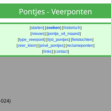
Pontjes - Veerponten
[
starten
] [
zoeken
] [
historisch
]
[
nieuws
] [
pontje_vd_maand
]
[
type_veerpont
] [
lijst_pontjes
] [
fietstochten
]
[
zeer_klein
] [
privé_pontjes
] [
reclameponten
]
[
links
] [
contact
]
-024)