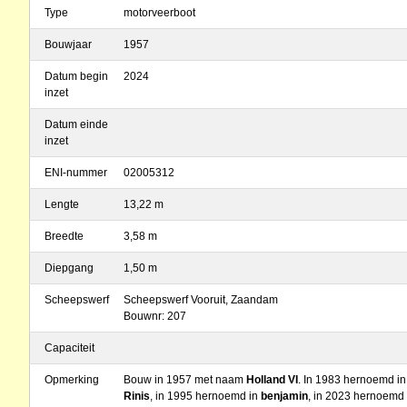
Type
motorveerboot
Bouwjaar
1957
Datum begin
2024
inzet
Datum einde
inzet
ENI-nummer
02005312
Lengte
13,22 m
Breedte
3,58 m
Diepgang
1,50 m
Scheepswerf
Scheepswerf Vooruit, Zaandam
Bouwnr: 207
Capaciteit
Opmerking
Bouw in 1957 met naam
Holland VI
. In 1983 hernoemd i
Rinis
, in 1995 hernoemd in
benjamin
, in 2023 hernoemd