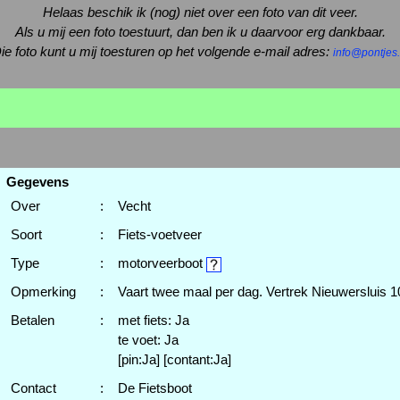
Helaas beschik ik (nog) niet over een foto van dit veer.
Als u mij een foto toestuurt, dan ben ik u daarvoor erg dankbaar.
ie foto kunt u mij toesturen op het volgende e-mail adres:
info@pontjes.
Gegevens
Over
:
Vecht
Soort
:
Fiets-voetveer
Type
:
motorveerboot
Opmerking
:
Vaart twee maal per dag. Vertrek Nieuwersluis 1
Betalen
:
met fiets: Ja
te voet: Ja
[pin:Ja] [contant:Ja]
Contact
:
De Fietsboot