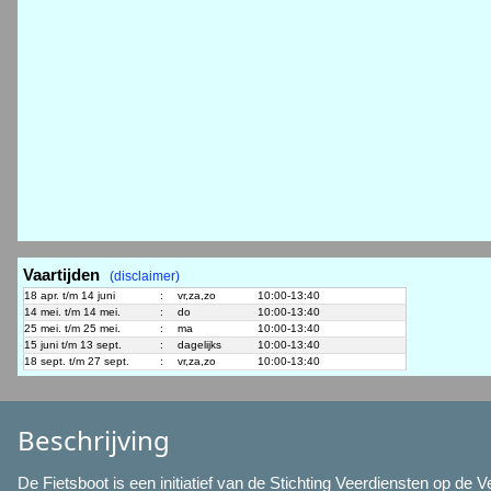
Vaartijden
(disclaimer)
18 apr. t/m 14 juni
:
vr,za,zo
10:00-13:40
14 mei. t/m 14 mei.
:
do
10:00-13:40
25 mei. t/m 25 mei.
:
ma
10:00-13:40
15 juni t/m 13 sept.
:
dagelijks
10:00-13:40
18 sept. t/m 27 sept.
:
vr,za,zo
10:00-13:40
Beschrijving
De Fietsboot is een initiatief van de Stichting Veerdiensten op d