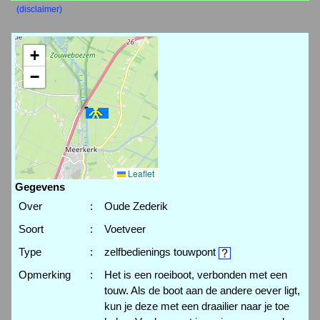
(disclaimer)
+
−
Leaflet
Gegevens
Over
:
Oude Zederik
Soort
:
Voetveer
Type
:
zelfbedienings touwpont
Opmerking
:
Het is een roeiboot, verbonden met een
touw. Als de boot aan de andere oever ligt,
kun je deze met een draailier naar je toe