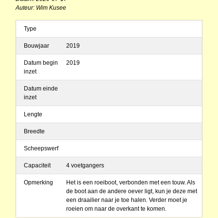
Auteur: Wim Kusee
Type
Bouwjaar
2019
Datum begin
2019
inzet
Datum einde
inzet
Lengte
Breedte
Scheepswerf
Capaciteit
4 voetgangers
Opmerking
Het is een roeiboot, verbonden met een touw. Als
de boot aan de andere oever ligt, kun je deze met
een draailier naar je toe halen. Verder moet je
roeien om naar de overkant te komen.