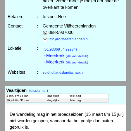
halen. Verder moet je roeien om naar de
overkant te komen.
Betalen
:
te voet: Nee
Contact
:
Gemeente Vijfheerenlanden
088-5997000
info@vijfheerenlanden.nl
Lokatie
:
(51.93368 , 4.99984)
- Meerkerk
(klik voor details)
- Meerkerk
(klik voor details)
Websites
:
zuidhollandslandschap.nl
Vaartijden
(disclaimer)
1 jan. t/m 14 mrt.
:
dagelijks
Hele dag
16 juli t/m 31 dec.
:
dagelijks
Hele dag
De wandeling mag in het broedseizoen (15 maart t/m 15 juli)
niet worden gelopen, vandaar dat het pontje dan buiten
gebruik is.