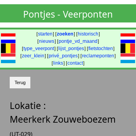
Pontjes - Veerponten
[
starten
] [
zoeken
] [
historisch
]
[
nieuws
] [
pontje_vd_maand
]
[
type_veerpont
] [
lijst_pontjes
] [
fietstochten
]
[
zeer_klein
] [
privé_pontjes
] [
reclameponten
]
[
links
] [
contact
]
Lokatie :
Meerkerk Zouweboezem
(UT-029)