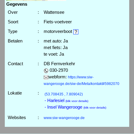
Gegevens
Over
:
Wattensee
Soort
:
Fiets-voetveer
Type
:
motorveerboot
Betalen
:
met auto: Ja
met fiets: Ja
te voet: Ja
Contact
:
DB Fernverkehr
030-2970
webform:
https://www.siw-
wangerooge.de/siw-de/Meta/kontakt#5982070
Lokatie
:
(53.708435 , 7.809042)
- Harlesiel
(klik voor details)
- Insel Wangerooge
(klik voor details)
Websites
:
www.siw-wangerooge.de