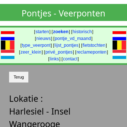
Pontjes - Veerponten
[
starten
] [
zoeken
] [
historisch
]
[
nieuws
] [
pontje_vd_maand
]
[
type_veerpont
] [
lijst_pontjes
] [
fietstochten
]
[
zeer_klein
] [
privé_pontjes
] [
reclameponten
]
[
links
] [
contact
]
Lokatie :
Harlesiel - Insel
Wangerooge