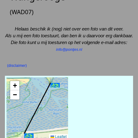
(WAD07)
Helaas beschik ik (nog) niet over een foto van dit veer.
Als u mij een foto toestuurt, dan ben ik u daarvoor erg dankbaar.
Die foto kunt u mij toesturen op het volgende e-mail adres:
info@pontjes.nl
(disclaimer)
+
−
Leaflet