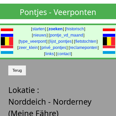
Pontjes - Veerponten
[
starten
] [
zoeken
] [
historisch
]
[
nieuws
] [
pontje_vd_maand
]
[
type_veerpont
] [
lijst_pontjes
] [
fietstochten
]
[
zeer_klein
] [
privé_pontjes
] [
reclameponten
]
[
links
] [
contact
]
Lokatie :
Norddeich - Norderney
(Meine Fähre)