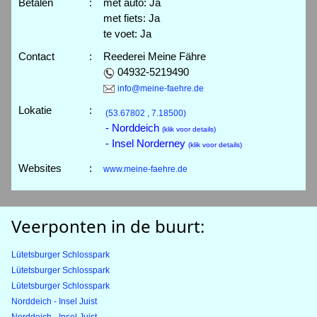
Betalen
:
met auto: Ja
met fiets: Ja
te voet: Ja
Contact
:
Reederei Meine Fähre
04932-5219490
info@meine-faehre.de
Lokatie
:
(53.67802 , 7.18500)
- Norddeich
(klik voor details)
- Insel Norderney
(klik voor details)
Websites
:
www.meine-faehre.de
Veerponten in de buurt:
Lütetsburger Schlosspark
Lütetsburger Schlosspark
Lütetsburger Schlosspark
Norddeich - Insel Juist