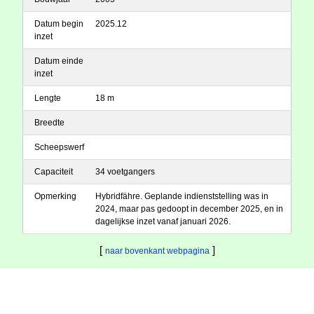
Datum begin
2025.12
inzet
Datum einde
inzet
Lengte
18 m
Breedte
Scheepswerf
Capaciteit
34 voetgangers
Opmerking
Hybridfähre. Geplande indienststelling was in
2024, maar pas gedoopt in december 2025, en in
dagelijkse inzet vanaf januari 2026.
[
]
naar bovenkant webpagina