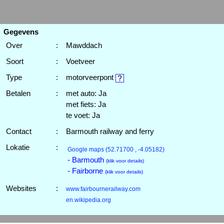
Gegevens
Over
:
Mawddach
Soort
:
Voetveer
Type
:
motorveerpont
Betalen
:
met auto: Ja
met fiets: Ja
te voet: Ja
Contact
:
Barmouth railway and ferry
Lokatie
:
Google maps
(52.71700 , -4.05182)
- Barmouth
(klik voor details)
- Fairborne
(klik voor details)
Websites
:
www.fairbournerailway.com
en.wikipedia.org