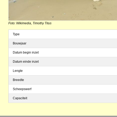
Foto: Wikimedia, Timothy Titus
Type
Bouwjaar
Datum begin inzet
Datum einde inzet
Lengte
Breedte
Scheepswerf
Capaciteit