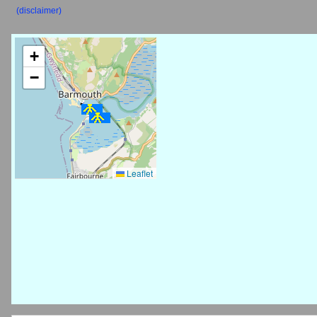
(disclaimer)
+
−
Leaflet