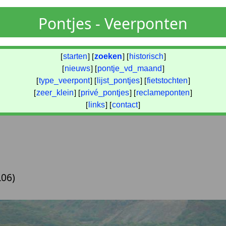
Pontjes - Veerponten
[
starten
] [
zoeken
] [
historisch
]
[
nieuws
] [
pontje_vd_maand
]
[
type_veerpont
] [
lijst_pontjes
] [
fietstochten
]
[
zeer_klein
] [
privé_pontjes
] [
reclameponten
]
[
links
] [
contact
]
06)