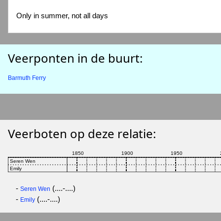
Only in summer, not all days
Veerponten in de buurt:
Barmuth Ferry
Veerboten op deze relatie:
-
(....-....)
Seren Wen
-
(....-....)
Emily