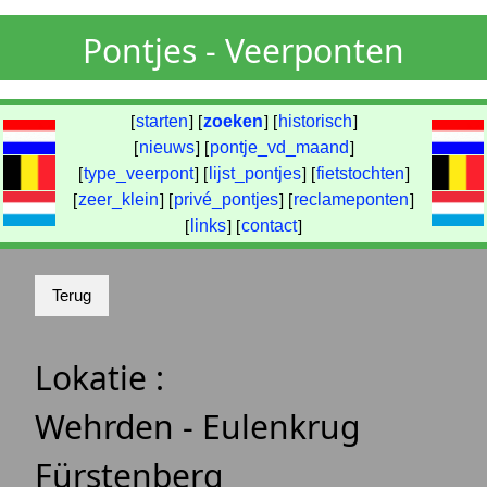
Pontjes - Veerponten
[
starten
] [
zoeken
] [
historisch
]
[
nieuws
] [
pontje_vd_maand
]
[
type_veerpont
] [
lijst_pontjes
] [
fietstochten
]
[
zeer_klein
] [
privé_pontjes
] [
reclameponten
]
[
links
] [
contact
]
Lokatie :
Wehrden - Eulenkrug
Fürstenberg