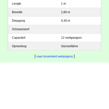
Lengte
1 m
Breedte
2,80 m
Diepgang
0,30 m
Scheepswerf
Capaciteit
12 voetgangers
Opmerking
Gierseilfähre
[
]
naar bovenkant webpagina