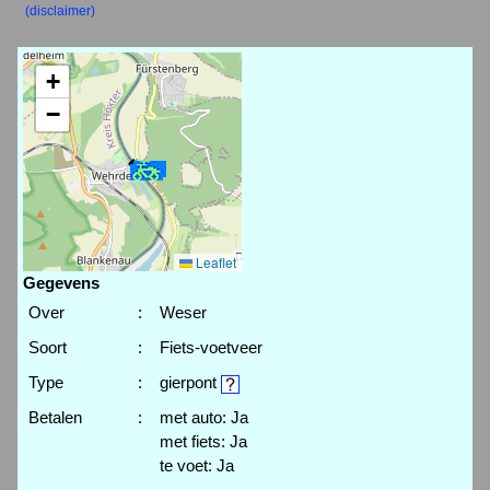
(disclaimer)
+
−
Leaflet
Gegevens
Over
:
Weser
Soort
:
Fiets-voetveer
Type
:
gierpont
Betalen
:
met auto: Ja
met fiets: Ja
te voet: Ja