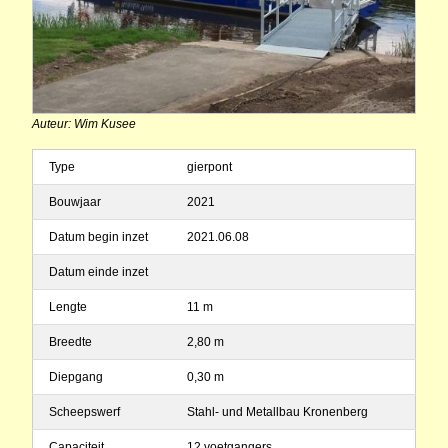
Auteur: Wim Kusee
Type
gierpont
Bouwjaar
2021
Datum begin inzet
2021.06.08
Datum einde inzet
Lengte
11 m
Breedte
2,80 m
Diepgang
0,30 m
Scheepswerf
Stahl- und Metallbau Kronenberg
Capaciteit
12 voetgangers