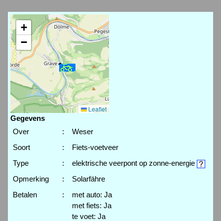
+
−
Leaflet
Gegevens
Over
:
Weser
Soort
:
Fiets-voetveer
Type
:
elektrische veerpont op zonne-energie
Opmerking
:
Solarfähre
Betalen
:
met auto: Ja
met fiets: Ja
te voet: Ja