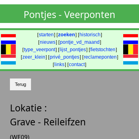
Pontjes - Veerponten
[
starten
] [
zoeken
] [
historisch
]
[
nieuws
] [
pontje_vd_maand
]
[
type_veerpont
] [
lijst_pontjes
] [
fietstochten
]
[
zeer_klein
] [
privé_pontjes
] [
reclameponten
]
[
links
] [
contact
]
Lokatie :
Grave - Reileifzen
(WE09)