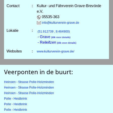
Contact
:
Kultur- und Fährverein Grave-Brevörde
e.V.
05535-363
info@kulturverein-grave.de
Lokatie
:
(51.912739 , 9.464900)
- Grave
(klik voor details)
- Reileifzen
(klik voor details)
Websites
:
www.kulturverein-grave.de/
Veerponten in de buurt:
Heinsen - Strasse Polle-Holzminden
Heinsen - Strasse Polle-Holzminden
Heinsen - Strasse Polle-Holzminden
Polle - Heidbrink
Polle - Heidbrink
Polle - Heidbrink