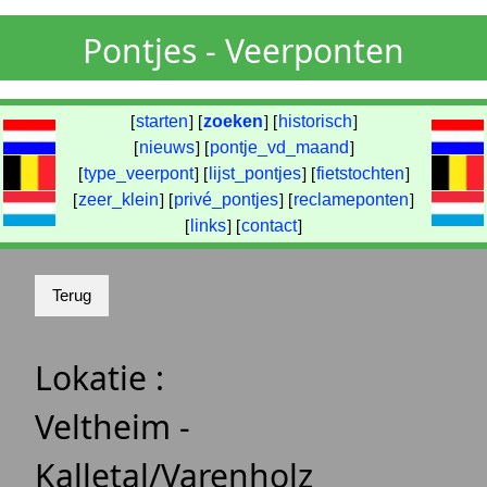
Pontjes - Veerponten
[
starten
] [
zoeken
] [
historisch
]
[
nieuws
] [
pontje_vd_maand
]
[
type_veerpont
] [
lijst_pontjes
] [
fietstochten
]
[
zeer_klein
] [
privé_pontjes
] [
reclameponten
]
[
links
] [
contact
]
Lokatie :
Veltheim -
Kalletal/Varenholz