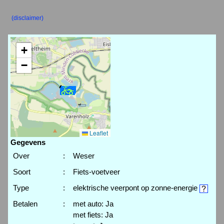
(disclaimer)
+
−
Leaflet
Gegevens
Over
:
Weser
Soort
:
Fiets-voetveer
Type
:
elektrische veerpont op zonne-energie
Betalen
:
met auto: Ja
met fiets: Ja