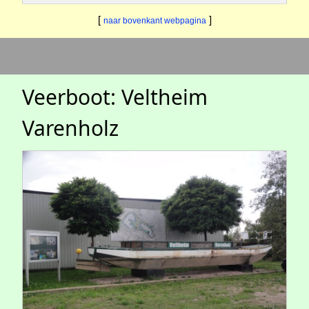
[
]
naar bovenkant webpagina
Veerboot: Veltheim
Varenholz