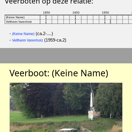
Veerboten op deze relatie:
-
(ca.2-....)
(Keine Name)
-
(1959-ca.2)
Veltheim Varenholz
Veerboot: (Keine Name)