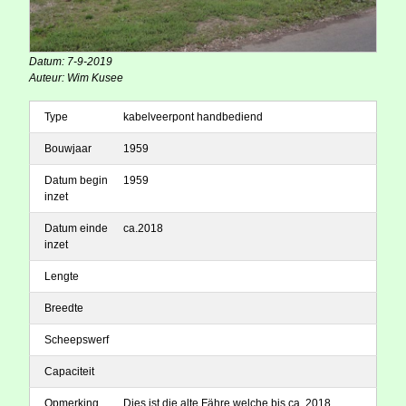
Datum: 7-9-2019
Auteur: Wim Kusee
Type
kabelveerpont handbediend
Bouwjaar
1959
Datum begin
1959
inzet
Datum einde
ca.2018
inzet
Lengte
Breedte
Scheepswerf
Capaciteit
Opmerking
Dies ist die alte Fähre welche bis ca. 2018