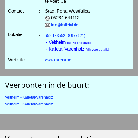
te voet: Ja
Contact
:
Stadt Porta Westfalica
05264-644113
info@kalletal.de
Lokatie
:
(52.183552 , 8.977621)
- Veltheim
(klik voor details)
- Kalletal Varenholz
(klik voor details)
Websites
:
www.kalletal.de
Veerponten in de buurt:
Veltheim - Kalletal/Varenholz
Veltheim - Kalletal/Varenholz