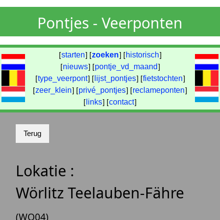
Pontjes - Veerponten
[
starten
] [
zoeken
] [
historisch
]
[
nieuws
] [
pontje_vd_maand
]
[
type_veerpont
] [
lijst_pontjes
] [
fietstochten
]
[
zeer_klein
] [
privé_pontjes
] [
reclameponten
]
[
links
] [
contact
]
Lokatie :
Wörlitz Teelauben-Fähre
(WO04)