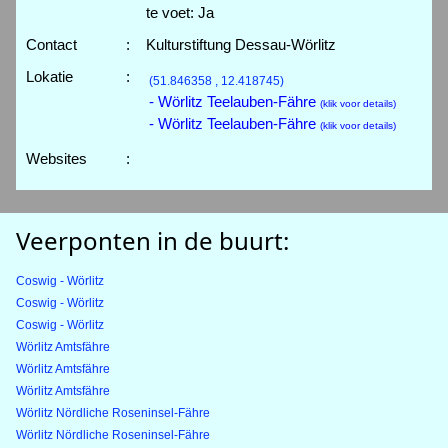
te voet: Ja
Contact
:
Kulturstiftung Dessau-Wörlitz
Lokatie
:
(51.846358 , 12.418745)
- Wörlitz Teelauben-Fähre
(klik voor details)
- Wörlitz Teelauben-Fähre
(klik voor details)
Websites
:
Veerponten in de buurt:
Coswig - Wörlitz
Coswig - Wörlitz
Coswig - Wörlitz
Wörlitz Amtsfähre
Wörlitz Amtsfähre
Wörlitz Amtsfähre
Wörlitz Nördliche Roseninsel-Fähre
Wörlitz Nördliche Roseninsel-Fähre