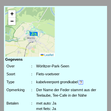
+
−
Leaflet
Gegevens
Over
:
Wörlitzer-Park-Seen
Soort
:
Fiets-voetveer
Type
:
kabelveerpont grondkabel
Opmerking
:
Der Name der Feder stammt aus der
Teelaube, Tee-Cafe in der Nähe
Betalen
:
met auto: Ja
met fiets: Ja