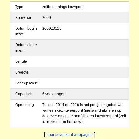
Type
zelfbedienings touwpont
Bouwjaar
2009
Datum begin
2009.10.15
inzet
Datum einde
inzet
Lengte
Breedte
Scheepswerf
Capaciteit
6 voetgangers
Opmerking
Tussen 2014 en 2018 is het pontje omgebouwd
van een kettingveerpont (met aandrijfwielen op
de oever en op de pont) in een touwveerpont (zelf
te trekken aan het touw).
[
]
naar bovenkant webpagina