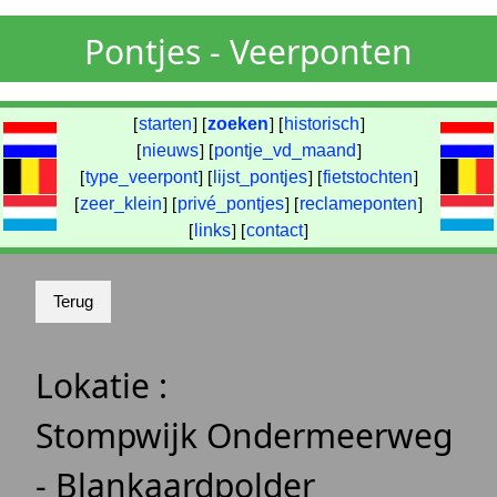
Pontjes - Veerponten
[
starten
] [
zoeken
] [
historisch
]
[
nieuws
] [
pontje_vd_maand
]
[
type_veerpont
] [
lijst_pontjes
] [
fietstochten
]
[
zeer_klein
] [
privé_pontjes
] [
reclameponten
]
[
links
] [
contact
]
Lokatie :
Stompwijk Ondermeerweg
- Blankaardpolder