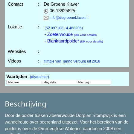
Contact
:
De Groene Klaver
06-13925825
info@degroeneklaver.nl
Lokatie
:
(52.097108 , 4.488206)
- Zoeterwoude
(klik voor details)
- Blankaardpolder
(klik voor details)
Websites
:
Videos
:
filmpje van Tanno Verburg uit 2018
Vaartijden
(disclaimer)
Hele jaar,
:
dagelijks
Hele dag
Beschrijving
Door de polder tussen Zoeterwoude Dorp en Stompwijk is een
wandelroute over boerenland uitgezet. Voor het bereiken van de
polder is over de Ommedijkse Waterins daartoe in 2009 een