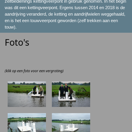
zelfbedienings kettingveerpont in gebruik genomen. In het begin
was dit een kettingveerpont. Ergens tussen 2014 en 2018 is de
aandrijving veranderd, de ketting en aandrijfwielen weggehaald,
en is het een touwveerpont geworden (zelf trekken aan een
touw).
Foto's
(klik op een foto voor een vergroting)