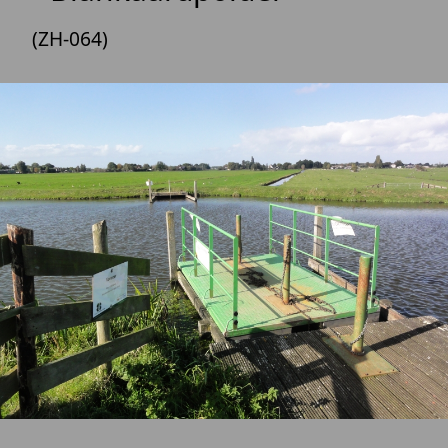
(ZH-064)