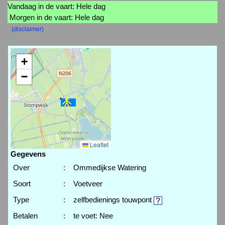
Vandaag in de vaart: Hele dag
Morgen in de vaart: Hele dag
(disclaimer)
+
−
Leaflet
Gegevens
Over
:
Ommedijkse Watering
Soort
:
Voetveer
Type
:
zelfbedienings touwpont
Betalen
:
te voet: Nee