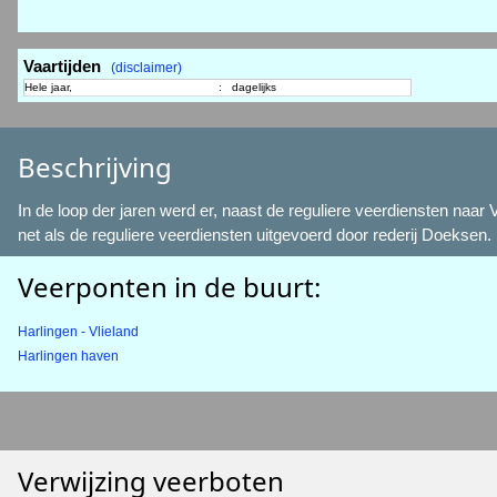
Vaartijden
(disclaimer)
Hele jaar,
:
dagelijks
Beschrijving
In de loop der jaren werd er, naast de reguliere veerdiensten naa
net als de reguliere veerdiensten uitgevoerd door rederij Doeks
Veerponten in de buurt:
Harlingen - Vlieland
Harlingen haven
Verwijzing veerboten