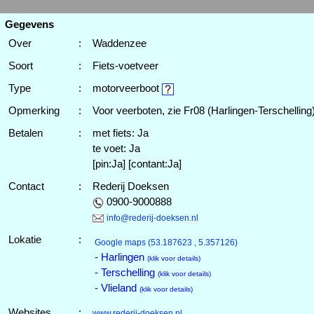
Gegevens
Over
:
Waddenzee
Soort
:
Fiets-voetveer
Type
:
motorveerboot
Opmerking
:
Voor veerboten, zie Fr08 (Harlingen-Terschelling
Betalen
:
met fiets: Ja
te voet: Ja
[pin:Ja] [contant:Ja]
Contact
:
Rederij Doeksen
0900-9000888
info@rederij-doeksen.nl
Lokatie
:
Google maps
(53.187623 , 5.357126)
- Harlingen
(klik voor details)
- Terschelling
(klik voor details)
- Vlieland
(klik voor details)
Websites
:
www.rederij-doeksen.nl