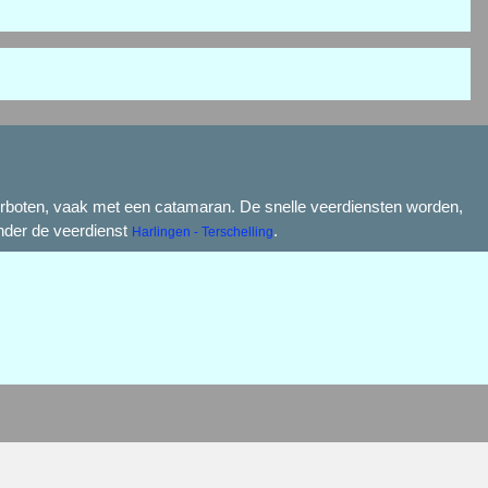
veerboten, vaak met een catamaran. De snelle veerdiensten worden,
nder de veerdienst
.
Harlingen - Terschelling