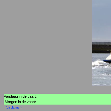
Vandaag in de vaart:
Morgen in de vaart:
(disclaimer)