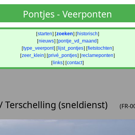
Pontjes - Veerponten
[
starten
] [
zoeken
] [
historisch
]
[
nieuws
] [
pontje_vd_maand
]
[
type_veerpont
] [
lijst_pontjes
] [
fietstochten
]
[
zeer_klein
] [
privé_pontjes
] [
reclameponten
]
[
links
] [
contact
]
/ Terschelling (sneldienst)
(FR-0