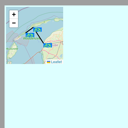
+
−
Leaflet