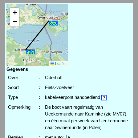
+
−
Leaflet
Gegevens
Over
:
Oderhaff
Soort
:
Fiets-voetveer
Type
:
kabelveerpont handbediend
Opmerking
:
De boot vaart regelmatig van
Ueckermunde naar Kaminke (zie MV07),
en één maal per week van Ueckermunde
naar Swinemunde (in Polen)
Betalen
:
met auto: Ja