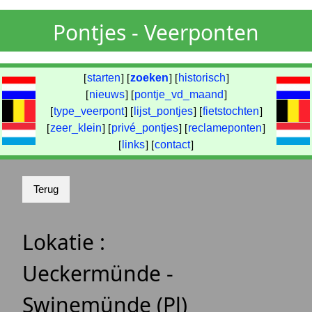
Pontjes - Veerponten
[
starten
] [
zoeken
] [
historisch
]
[
nieuws
] [
pontje_vd_maand
]
[
type_veerpont
] [
lijst_pontjes
] [
fietstochten
]
[
zeer_klein
] [
privé_pontjes
] [
reclameponten
]
[
links
] [
contact
]
Lokatie :
Ueckermünde -
Swinemünde (Pl)