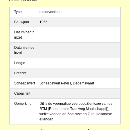
Type
motorveerboot
Bouwjaar
1966
Datum begin
inzet
Datum einde
inzet
Lengte
Breedte
Scheepswerf
Scheepswerf Peters, Dedemsvaart
Capaciteit
Opmerking
Dit is de voormalige veerboot Zierikzee van de
RTM (Rotterdamse Tramweg Maatschappij),
welke voer op de Zeeuwse en Zuid-Hollandse
eilanden.