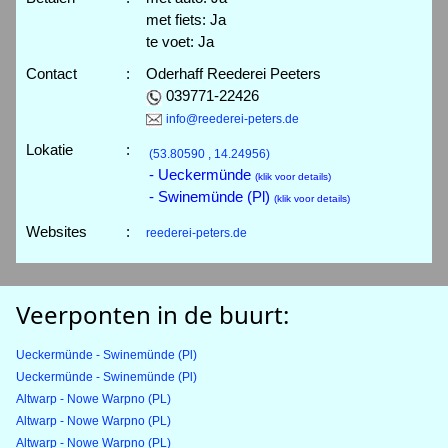
met fiets: Ja
te voet: Ja
Contact
:
Oderhaff Reederei Peeters
039771-22426
info@reederei-peters.de
Lokatie
:
(53.80590 , 14.24956)
- Ueckermünde
(klik voor details)
- Swinemünde (Pl)
(klik voor details)
Websites
:
reederei-peters.de
Veerponten in de buurt:
Ueckermünde - Swinemünde (Pl)
Ueckermünde - Swinemünde (Pl)
Altwarp - Nowe Warpno (PL)
Altwarp - Nowe Warpno (PL)
Altwarp - Nowe Warpno (PL)