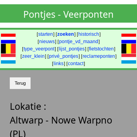
Pontjes - Veerponten
[
starten
] [
zoeken
] [
historisch
]
[
nieuws
] [
pontje_vd_maand
]
[
type_veerpont
] [
lijst_pontjes
] [
fietstochten
]
[
zeer_klein
] [
privé_pontjes
] [
reclameponten
]
[
links
] [
contact
]
Lokatie :
Altwarp - Nowe Warpno
(PL)