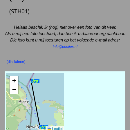
(STH01)
Helaas beschik ik (nog) niet over een foto van dit veer.
Als u mij een foto toestuurt, dan ben ik u daarvoor erg dankbaar.
Die foto kunt u mij toesturen op het volgende e-mail adres:
info@pontjes.nl
(disclaimer)
+
−
Leaflet