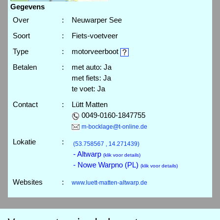
Gegevens
Over
:
Neuwarper See
Soort
:
Fiets-voetveer
Type
:
motorveerboot
Betalen
:
met auto: Ja
met fiets: Ja
te voet: Ja
Contact
:
Lütt Matten
0049-0160-1847755
m-bocklage@t-online.de
Lokatie
:
(53.758567 , 14.271439)
- Altwarp
(klik voor details)
- Nowe Warpno (PL)
(klik voor details)
Websites
:
www.luett-matten-altwarp.de