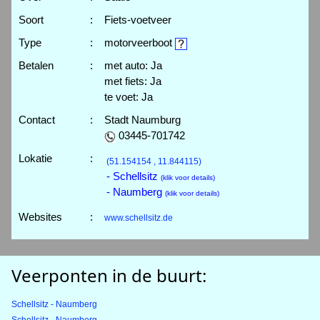
Soort
:
Fiets-voetveer
Type
:
motorveerboot
Betalen
:
met auto: Ja
met fiets: Ja
te voet: Ja
Contact
:
Stadt Naumburg
03445-701742
Lokatie
:
(51.154154 , 11.844115)
- Schellsitz
(klik voor details)
- Naumberg
(klik voor details)
Websites
:
www.schellsitz.de
Veerponten in de buurt:
Schellsitz - Naumberg