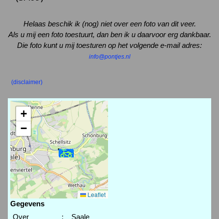
Helaas beschik ik (nog) niet over een foto van dit veer.
Als u mij een foto toestuurt, dan ben ik u daarvoor erg dankbaar.
Die foto kunt u mij toesturen op het volgende e-mail adres:
info@pontjes.nl
(disclaimer)
+
−
Leaflet
Gegevens
Over
:
Saale