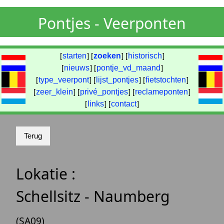
Pontjes - Veerponten
[
starten
] [
zoeken
] [
historisch
]
[
nieuws
] [
pontje_vd_maand
]
[
type_veerpont
] [
lijst_pontjes
] [
fietstochten
]
[
zeer_klein
] [
privé_pontjes
] [
reclameponten
]
[
links
] [
contact
]
Lokatie :
Schellsitz - Naumberg
(SA09)