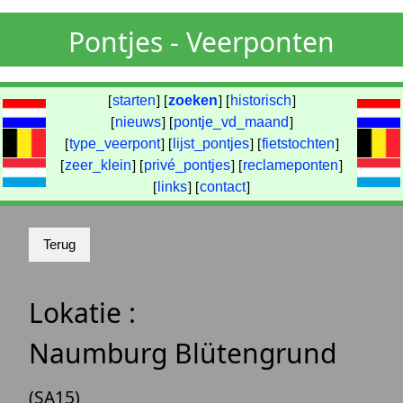
Pontjes - Veerponten
[
starten
] [
zoeken
] [
historisch
]
[
nieuws
] [
pontje_vd_maand
]
[
type_veerpont
] [
lijst_pontjes
] [
fietstochten
]
[
zeer_klein
] [
privé_pontjes
] [
reclameponten
]
[
links
] [
contact
]
Lokatie :
Naumburg Blütengrund
(SA15)