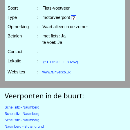
Soort
:
Fiets-voetveer
Type
:
motorveerpont
Opmerking
:
Vaart alleen in de zomer
Betalen
:
met fiets: Ja
te voet: Ja
Contact
:
Lokatie
:
(51.17620 , 11.80262)
Websites
:
www.falriver.co.uk
Veerponten in de buurt:
Schellsitz - Naumberg
Schellsitz - Naumberg
Schellsitz - Naumberg
Naumberg - Blütengrund