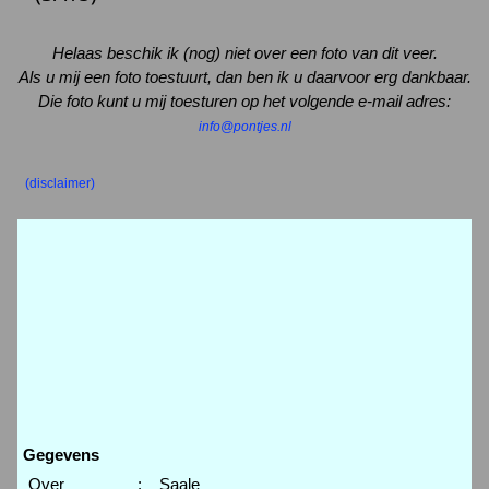
Helaas beschik ik (nog) niet over een foto van dit veer.
Als u mij een foto toestuurt, dan ben ik u daarvoor erg dankbaar.
Die foto kunt u mij toesturen op het volgende e-mail adres:
info@pontjes.nl
(disclaimer)
Gegevens
Over
:
Saale