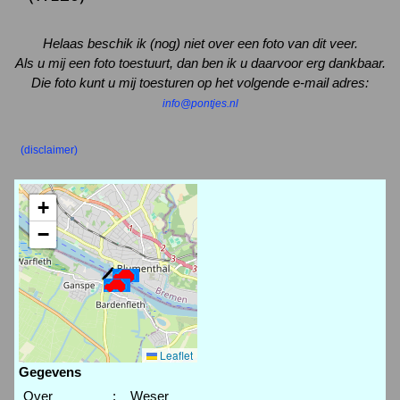
Helaas beschik ik (nog) niet over een foto van dit veer.
Als u mij een foto toestuurt, dan ben ik u daarvoor erg dankbaar.
Die foto kunt u mij toesturen op het volgende e-mail adres:
info@pontjes.nl
(disclaimer)
+
−
Leaflet
Gegevens
Over
:
Weser