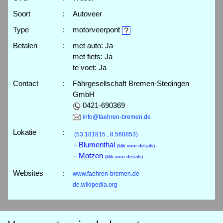
Soort
:
Autoveer
Type
:
motorveerpont
Betalen
:
met auto: Ja
met fiets: Ja
te voet: Ja
Contact
:
Fährgesellschaft Bremen-Stedingen
GmbH
0421-690369
info@faehren-bremen.de
Lokatie
:
(53.181815 , 8.560853)
- Blumenthal
(klik voor details)
- Motzen
(klik voor details)
Websites
:
www.faehren-bremen.de
de.wikipedia.org