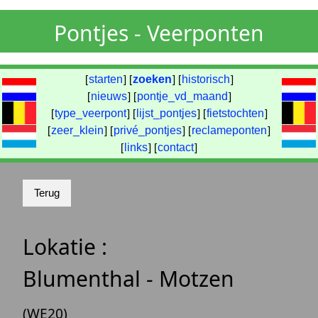
Pontjes - Veerponten
[
starten
] [
zoeken
] [
historisch
]
[
nieuws
] [
pontje_vd_maand
]
[
type_veerpont
] [
lijst_pontjes
] [
fietstochten
]
[
zeer_klein
] [
privé_pontjes
] [
reclameponten
]
[
links
] [
contact
]
Lokatie :
Blumenthal - Motzen
(WE20)