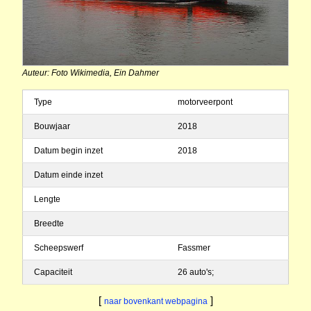
Auteur: Foto Wikimedia, Ein Dahmer
Type
motorveerpont
Bouwjaar
2018
Datum begin inzet
2018
Datum einde inzet
Lengte
Breedte
Scheepswerf
Fassmer
Capaciteit
26 auto's;
[
]
naar bovenkant webpagina