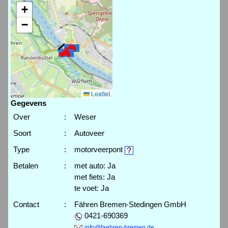
+
−
Leaflet
Gegevens
Over
:
Weser
Soort
:
Autoveer
Type
:
motorveerpont
Betalen
:
met auto: Ja
met fiets: Ja
te voet: Ja
Contact
:
Fähren Bremen-Stedingen GmbH
0421-690369
info@faehren-bremen.de