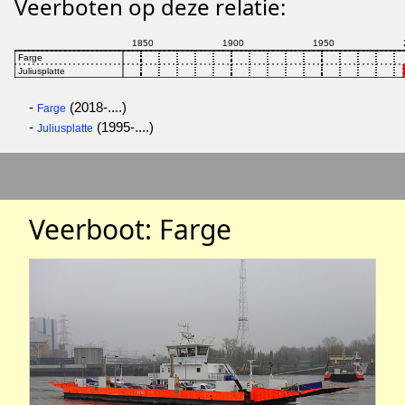
Veerboten op deze relatie:
-
(2018-....)
Farge
-
(1995-....)
Juliusplatte
Veerboot: Farge