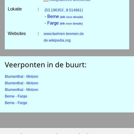
Lokatie
:
(53.196353 , 8.514861)
- Berne
(klik voor details)
- Farge
(klik voor details)
Websites
:
www.faehren-bremen.de
de.wikipedia.org
Veerponten in de buurt:
Blumenthal - Motzen
Blumenthal - Motzen
Blumenthal - Motzen
Berne - Farge
Berne - Farge