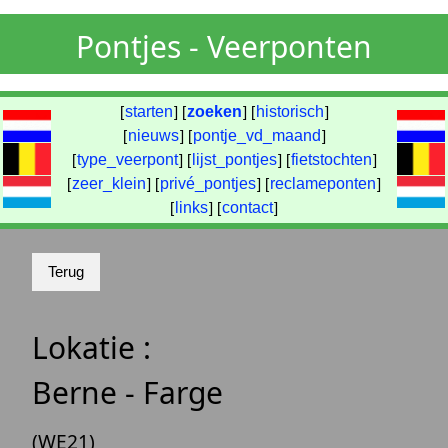
Pontjes - Veerponten
[
starten
] [
zoeken
] [
historisch
]
[
nieuws
] [
pontje_vd_maand
]
[
type_veerpont
] [
lijst_pontjes
] [
fietstochten
]
[
zeer_klein
] [
privé_pontjes
] [
reclameponten
]
[
links
] [
contact
]
Lokatie :
Berne - Farge
(WE21)