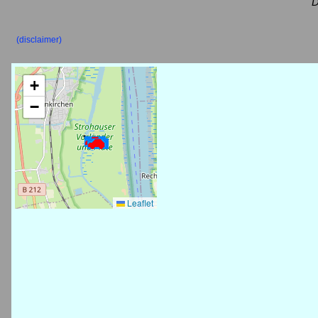
D
(disclaimer)
+
−
Leaflet