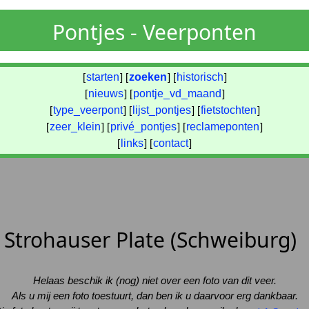
Pontjes - Veerponten
[
starten
] [
zoeken
] [
historisch
]
[
nieuws
] [
pontje_vd_maand
]
[
type_veerpont
] [
lijst_pontjes
] [
fietstochten
]
[
zeer_klein
] [
privé_pontjes
] [
reclameponten
]
[
links
] [
contact
]
l Strohauser Plate (Schweiburg)
Helaas beschik ik (nog) niet over een foto van dit veer.
Als u mij een foto toestuurt, dan ben ik u daarvoor erg dankbaar.