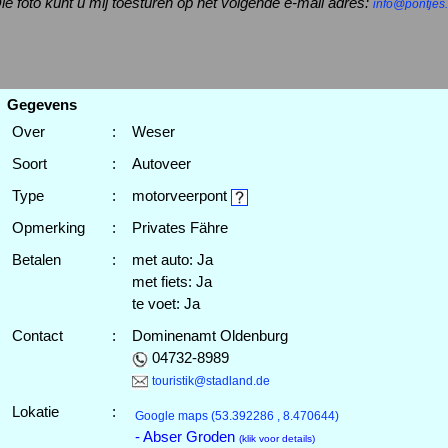
ie foto kunt u mij toesturen op het volgende e-mail adres:
info@pontjes.
Gegevens
Over
:
Weser
Soort
:
Autoveer
Type
:
motorveerpont
Opmerking
:
Privates Fähre
Betalen
:
met auto: Ja
met fiets: Ja
te voet: Ja
Contact
:
Dominenamt Oldenburg
04732-8989
touristik@stadland.de
Lokatie
:
Google maps
(53.392286 , 8.470644)
- Abser Groden
(klik voor details)