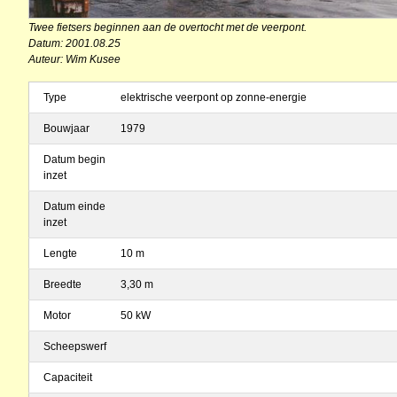
Twee fietsers beginnen aan de overtocht met de veerpont.
Datum: 2001.08.25
Auteur: Wim Kusee
Type
elektrische veerpont op zonne-energie
Bouwjaar
1979
Datum begin
inzet
Datum einde
inzet
Lengte
10 m
Breedte
3,30 m
Motor
50 kW
Scheepswerf
Capaciteit