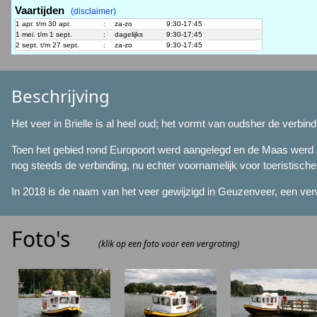
Vaartijden
(disclaimer)
1 apr. t/m 30 apr.
:
za-zo
9:30-17:45
1 mei. t/m 1 sept.
:
dagelijks
9:30-17:45
2 sept. t/m 27 sept.
:
za-zo
9:30-17:45
Beschrijving
Het veer in Brielle is al heel oud; het vormt van oudsher de verbin
Toen het gebied rond Europoort werd aangelegd en de Maas werd a
nog steeds de verbinding, nu echter voornamelijk voor toeristische 
In 2018 is de naam van het veer gewijzigd in Geuzenveer, een ver
Foto's
(klik op een foto voor een vergroting)