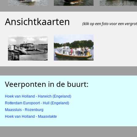
Ansichtkaarten
(klik op een foto voor een vergrot
Veerponten in de buurt:
Hoek van Holland - Harwich (Engeland)
Rotterdam Europoort - Hull (Engeland)
Maassluis - Rozenburg
Hoek van Holland - Maasvlakte