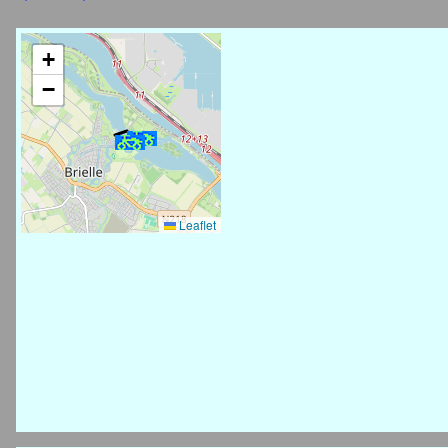
+
−
Leaflet