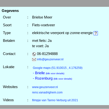
Gegevens
Over
:
Brielse Meer
Soort
:
Fiets-voetveer
Type
:
elektrische veerpont op zonne-energie
Betalen
:
met fiets: Ja
te voet: Ja
Contact
:
06-81294888
info@geuzenveer.nl
Lokatie
:
Google maps
(51.910015 , 4.176259)
- Brielle
(klik voor details)
- Rozenburg
(klik voor details)
Websites
:
www.geuzenveer.nl
rens.vanadrighem.com
Videos
:
filmpje van Tanno Verburg uit 2021