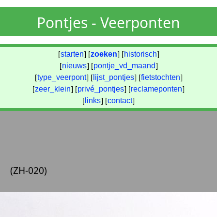
Pontjes - Veerponten
[
starten
] [
zoeken
] [
historisch
]
[
nieuws
] [
pontje_vd_maand
]
[
type_veerpont
] [
lijst_pontjes
] [
fietstochten
]
[
zeer_klein
] [
privé_pontjes
] [
reclameponten
]
[
links
] [
contact
]
(ZH-020)