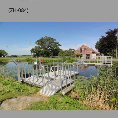
(ZH-084)