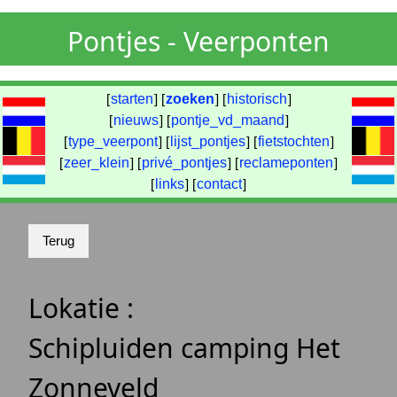
Pontjes - Veerponten
[
starten
] [
zoeken
] [
historisch
]
[
nieuws
] [
pontje_vd_maand
]
[
type_veerpont
] [
lijst_pontjes
] [
fietstochten
]
[
zeer_klein
] [
privé_pontjes
] [
reclameponten
]
[
links
] [
contact
]
Lokatie :
Schipluiden camping Het
Zonneveld