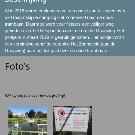
Al in 2016 waren er plannen om een pontje aan te leggen over
de Gaag nabij de camping Het Zonneveld naar de oude
trambaan. Daarmee werd voor fietsers een veiliger weg
geboden over het fietspad dan over de drukke Gaagweg. Het
pontje is in maart 2018 in gebruik genomen. Het pontje vormt
een verbinding vanaf de camping Het Zonneveld (aan de
Gaagweg) naar het fietspad over de oude trambaan.
Foto's
(klik op een foto voor een vergroting)