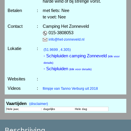
harde wind of bij strenge vorst.
Betalen
:
met fiets: Nee
te voet: Nee
Contact
:
Camping Het Zonneveld
015-3808053
info@het-zonneveld.nl
Lokatie
:
(51.9699 , 4.305)
- Schipluiden camping Zonneveld
(klik voor
details)
- Schipluiden
(klik voor details)
Websites
:
Videos
:
filmpje van Tanno Verburg uit 2018
Vaartijden
(disclaimer)
Hele jaar,
:
dagelijks
Hele dag
Beschrijving