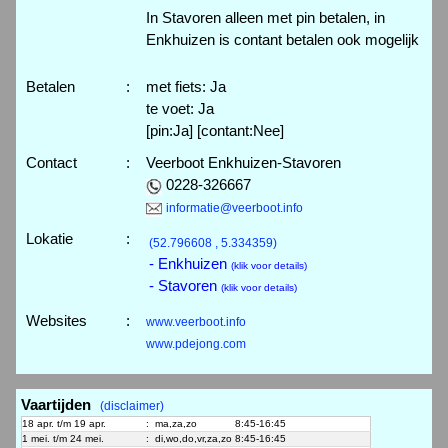
In Stavoren alleen met pin betalen, in
Enkhuizen is contant betalen ook mogelijk
Betalen
:
met fiets: Ja
te voet: Ja
[pin:Ja] [contant:Nee]
Contact
:
Veerboot Enkhuizen-Stavoren
0228-326667
informatie@veerboot.info
Lokatie
:
(52.796608 , 5.334359)
- Enkhuizen
(klik voor details)
- Stavoren
(klik voor details)
Websites
:
www.veerboot.info
www.pdejong.com
Vaartijden
(disclaimer)
18 apr. t/m 19 apr.
:
ma,za,zo
8:45-16:45
1 mei. t/m 24 mei.
:
di,wo,do,vr,za,zo
8:45-16:45