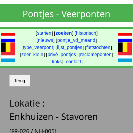
Pontjes - Veerponten
[
starten
] [
zoeken
] [
historisch
]
[
nieuws
] [
pontje_vd_maand
]
[
type_veerpont
] [
lijst_pontjes
] [
fietstochten
]
[
zeer_klein
] [
privé_pontjes
] [
reclameponten
]
[
links
] [
contact
]
Lokatie :
Enkhuizen - Stavoren
(FR-026 / NH-005)