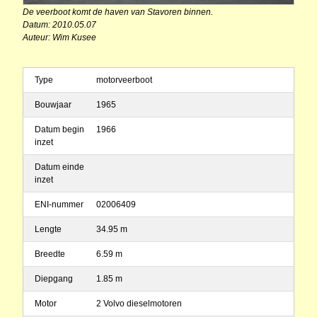
De veerboot komt de haven van Stavoren binnen.
Datum: 2010.05.07
Auteur: Wim Kusee
Type
motorveerboot
Bouwjaar
1965
Datum begin
1966
inzet
Datum einde
inzet
ENI-nummer
02006409
Lengte
34.95 m
Breedte
6.59 m
Diepgang
1.85 m
Motor
2 Volvo dieselmotoren