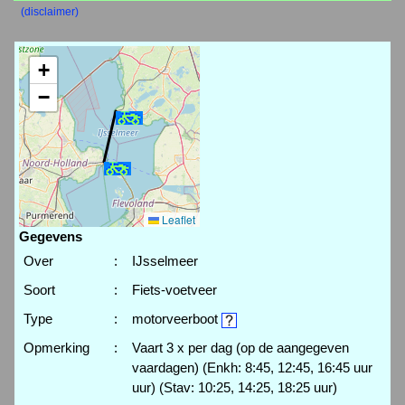
(disclaimer)
+
−
Leaflet
Gegevens
Over
:
IJsselmeer
Soort
:
Fiets-voetveer
Type
:
motorveerboot
Opmerking
:
Vaart 3 x per dag (op de aangegeven
vaardagen) (Enkh: 8:45, 12:45, 16:45 uur
uur) (Stav: 10:25, 14:25, 18:25 uur)