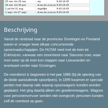
25 mei. t/m 25 mei.
:
ma
8:45-16:45
26 mei. t/m 30 juni
:
di,wo,do,vr,za,zo
8:45-16:45
1 juli t/m 31 aug.
:
dagelijks
8:45-16:45
1 sept. t/m 27 sept.
:
di,wo,do,vr,za,zo
8:45-16:45
Beschrijving
Vanuit de randstad naar de provincies Groningen en Fresland
waren er vroeger twee elkaar concurrerende
spoormaatschappijen. De HIJSM reed met de trein tot
Enkhuizen, vanwaar een stoomboot naar Stavoren voer, waar
men weer op de trein kon stappen naar Leeuwarden en
eventueel verder naar Groningen.
De veerdienst is begonnen in het jaar 1886 (bij de opening van
de beide aansluitende spoorlijnen). In 1899 kwamen er speciale
ponten met daarop rails waarop spoorwagons konden worden
geplaatst. Het ging daarbij alleen om goederenwagens. Wagons
voor personenvervoer werden niet overgezet; personen konden
zelf de veerboot op gaan.