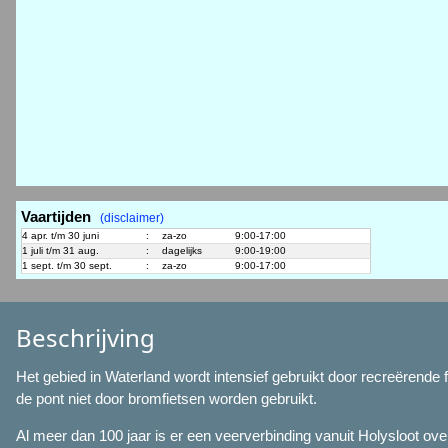
Vaartijden
(disclaimer)
4 apr. t/m 30 juni
:
za-zo
9:00-17:00
1 juli t/m 31 aug.
:
dagelijks
9:00-19:00
1 sept. t/m 30 sept.
:
za-zo
9:00-17:00
Beschrijving
Het gebied in Waterland wordt intensief gebruikt door recreërende 
de pont niet door bromfietsen worden gebruikt.
Al meer dan 100 jaar is er een veerverbinding vanuit Holysloot ove