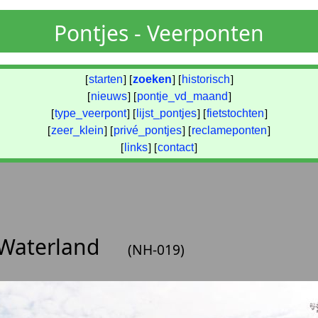
Pontjes - Veerponten
[
starten
] [
zoeken
] [
historisch
]
[
nieuws
] [
pontje_vd_maand
]
[
type_veerpont
] [
lijst_pontjes
] [
fietstochten
]
[
zeer_klein
] [
privé_pontjes
] [
reclameponten
]
[
links
] [
contact
]
n Waterland
(NH-019)