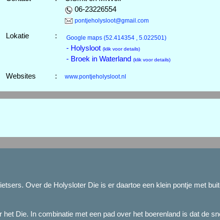
06-23226554
pontjeholysloot@gmail.com
Lokatie
:
Google maps
(52.414354 , 5.022501)
- Holysloot
(klik voor details)
- Broek in Waterland
(klik voor details)
Websites
:
www.pontjeholysloot.nl
fietsers. Over de Holysloter Die is er daartoe een klein pontje met b
r het Die. In combinatie met een pad over het boerenland is dat de sn