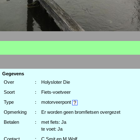
Gegevens
Over
:
Holysloter Die
Soort
:
Fiets-voetveer
Type
:
motorveerpont
Opmerking
:
Er worden geen bromfietsen overgezet
Betalen
:
met fiets: Ja
te voet: Ja
Contact
:
C.Smit en M.Wolf