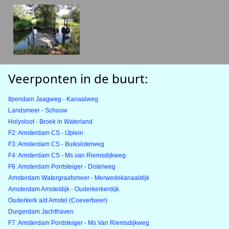
Veerponten in de buurt:
Ilpendam Jaagweg - Kanaalweg
Landsmeer - Schouw
Holysloot - Broek in Waterland
F2: Amsterdam CS - IJplein
F3: Amsterdam CS - Buiksloterweg
F4: Amsterdam CS - Ms.van Riemsdijkweg
F6: Amsterdam Pontsteiger - Distelweg
Amsterdam Watergraafsmeer - Merwedekanaaldijk
Amsterdam Amsteldijk - Ouderkerkerdijk
Ouderkerk a/d Amstel (Coevertveer)
Durgerdam Jachthaven
F7: Amsterdam Pontsteiger - Ms.Van Riemsdijkweg