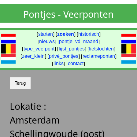
Pontjes - Veerponten
[
starten
] [
zoeken
] [
historisch
]
[
nieuws
] [
pontje_vd_maand
]
[
type_veerpont
] [
lijst_pontjes
] [
fietstochten
]
[
zeer_klein
] [
privé_pontjes
] [
reclameponten
]
[
links
] [
contact
]
Lokatie :
Amsterdam
Schellingwoude (oost)