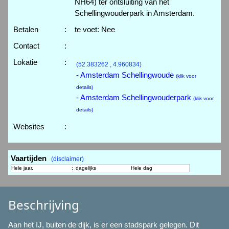
NH64) ter ontsluiting van het
Schellingwouderpark in Amsterdam.
Betalen
:
te voet: Nee
Contact
:
Lokatie
:
(52.383262 , 4.960834)
- Amsterdam Schellingwoude
(klik voor
details)
- Amsterdam Schellingwouderpark
(klik voor
details)
Websites
:
Vaartijden
(disclaimer)
Hele jaar,
:
dagelijks
Hele dag
Beschrijving
Aan het IJ, buiten de dijk, is er een stadspark gelegen. Dit