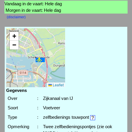
Vandaag in de vaart: Hele dag
Morgen in de vaart: Hele dag
(disclaimer)
+
−
Leaflet
Gegevens
Over
:
Zijkanaal van IJ
Soort
:
Voetveer
Type
:
zelfbedienings touwpont
Opmerking
:
Twee zelfbedieningspontjes (zie ook