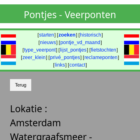
Pontjes - Veerponten
[
starten
] [
zoeken
] [
historisch
]
[
nieuws
] [
pontje_vd_maand
]
[
type_veerpont
] [
lijst_pontjes
] [
fietstochten
]
[
zeer_klein
] [
privé_pontjes
] [
reclameponten
]
[
links
] [
contact
]
Lokatie :
Amsterdam
Watergraafsmeer -