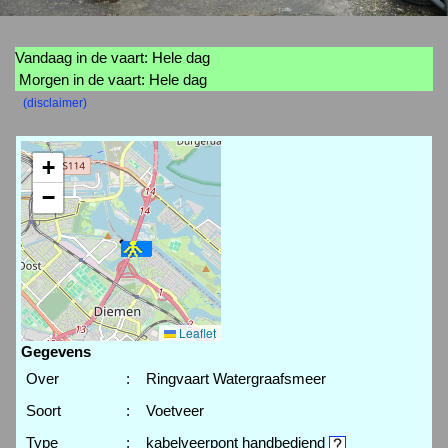
Vandaag in de vaart: Hele dag
Morgen in de vaart: Hele dag
(disclaimer)
+
−
Leaflet
Gegevens
Over
:
Ringvaart Watergraafsmeer
Soort
:
Voetveer
Type
:
kabelveerpont handbediend