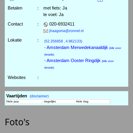
Betalen
:
met fiets: Ja
te voet: Ja
Contact
:
020-6932411
jhaagsma@zonnet.nl
Lokatie
:
(52.356858 , 4.962133)
- Amsterdam Merwedekanaaldijk
(klik voor
details)
- Amsterdam Ooster Ringdijk
(klik voor
details)
Websites
:
Vaartijden
(disclaimer)
Hele jaar,
:
dagelijks
Hele dag
Foto's